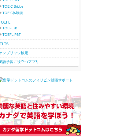
TOEIC SW
TOEIC Bridge
TOEIC体験談
TOEFL
TOEFL iBT
TOEFL PBT
IELTS
ケンブリッジ検定
英語学習に役立つアプリ