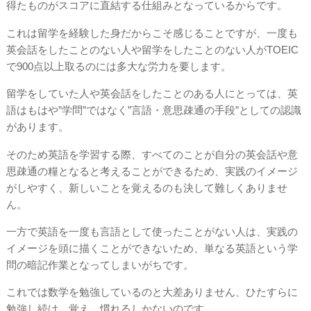
得たものがスコアに直結する仕組みとなっているからです。
これは留学を経験した身だからこそ感じることですが、一度も
英会話をしたことのない人や留学をしたことのない人がTOEIC
で900点以上取るのには多大な労力を要します。
留学をしていた人や英会話をしたことのある人にとっては、英
語はもはや”学問”ではなく”言語・意思疎通の手段”としての認識
があります。
そのため英語を学習する際、すべてのことが自分の英会話や意
思疎通の糧となると考えることができるため、実践のイメージ
がしやすく、新しいことを覚えるのも決して難しくありませ
ん。
一方で英語を一度も言語として使ったことがない人は、実践の
イメージを頭に描くことができないため、単なる英語という学
問の暗記作業となってしまいがちです。
これでは数学を勉強しているのと大差ありません、ひたすらに
勉強し続け、覚え、慣れるしかないのです。