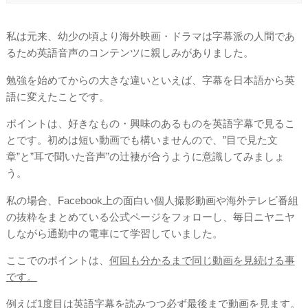
私は元来、幼少の頃より海外映画・ドラマは字幕派の人間であ
るため英語音声のコンテンツに親しみがありました。
勉強を始めてからの大きな違いといえば、字幕を日本語から英
語に変えたことです。
ポイントは、好きなもの・興味のあるものを英語字幕で見るこ
とです。初めは短い動画でも構いませんので、”目で見た文
章”と”耳で聞いた音声”の辻褄が合うように意識してみましょ
う。
私の場合、Facebook上の面白い個人撮影動画や海外テレビ番組
の抜粋をまとめている公式ページをフォローし、毎日ニヤニヤ
しながら通勤中の電車にて学習していました。
ここでのポイントは、
何回も分かるまで同じ動画を見続ける事
です。
例えば1度目は英語字幕を読みつつ必ず最後まで動画を見ます。