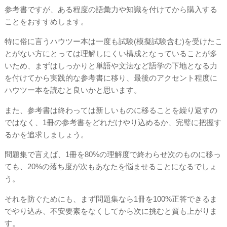
参考書ですが、ある程度の語彙力や知識を付けてから購入する
ことをおすすめします。
特に俗に言うハウツー本は一度も試験(模擬試験含む)を受けたこ
とがない方にとっては理解しにくい構成となっていることが多
いため、まずはしっかりと単語や文法など語学の下地となる力
を付けてから実践的な参考書に移り、最後のアクセント程度に
ハウツー本を読むと良いかと思います。
また、参考書は終わっては新しいものに移ることを繰り返すの
ではなく、1冊の参考書をどれだけやり込めるか、完璧に把握す
るかを追求しましょう。
問題集で言えば、1冊を80%の理解度で終わらせ次のものに移っ
ても、20%の落ち度が次もあなたを悩ませることになるでしょ
う。
それを防ぐためにも、まず問題集なら1冊を100%正答できるま
でやり込み、不安要素をなくしてから次に挑むと質も上がりま
す。