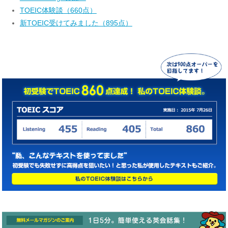
TOEIC体験談（660点）
新TOEIC受けてみました（895点）