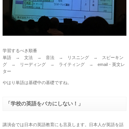
学習するべき順番
単語 → 文法 → 音法 → リスニング → スピーキン
グ → リーディング → ライティング → email・英文レ
ター
やはり単語は基礎中の基礎ですね。
「学校の英語をバカにしない！」
講演会では日本の英語教育にも言及します。日本人が英語を話