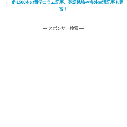
→
約1500本の留学コラム記事。英語勉強や海外生活記事も豊
富！
― スポンサー検索 ―