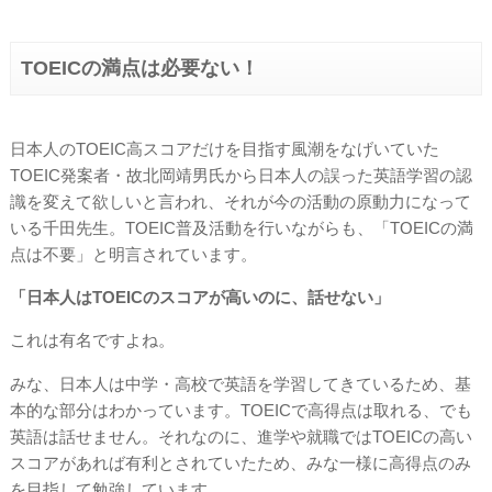
TOEICの満点は必要ない！
日本人のTOEIC高スコアだけを目指す風潮をなげいていた
TOEIC発案者・故北岡靖男氏から日本人の誤った英語学習の認
識を変えて欲しいと言われ、それが今の活動の原動力になって
いる千田先生。TOEIC普及活動を行いながらも、「TOEICの満
点は不要」と明言されています。
「日本人はTOEICのスコアが高いのに、話せない」
これは有名ですよね。
みな、日本人は中学・高校で英語を学習してきているため、基
本的な部分はわかっています。TOEICで高得点は取れる、でも
英語は話せません。それなのに、進学や就職ではTOEICの高い
スコアがあれば有利とされていたため、みな一様に高得点のみ
を目指して勉強しています。