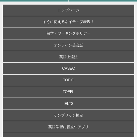
トップページ
すぐに使えるネイティブ表現！
留学・ワーキングホリデー
オンライン英会話
英語上達法
CASEC
TOEIC
TOEFL
IELTS
ケンブリッジ検定
英語学習に役立つアプリ