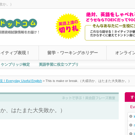
大失敗か。）
ネイティブ表現！
留学・ワーキングホリデー
オンライ
ケンブリッジ検定
英語学習に役立つアプリ
yday Useful English
>
This is make or break.（大成功か、はたまた大失敗か。）
k.（大成功か、はたまた大失敗か。）