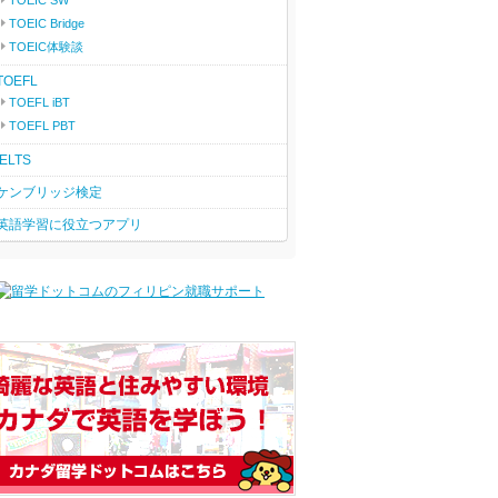
TOEIC SW
TOEIC Bridge
TOEIC体験談
TOEFL
TOEFL iBT
TOEFL PBT
IELTS
ケンブリッジ検定
英語学習に役立つアプリ