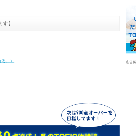
ます】
幸運を祈る。）
広告掲載