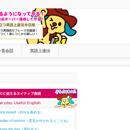
ン英会話
英語上達法
kick myself（自分を責める）
matter of opinion（意見が分かれるとこだね）
leave the day（退社する）