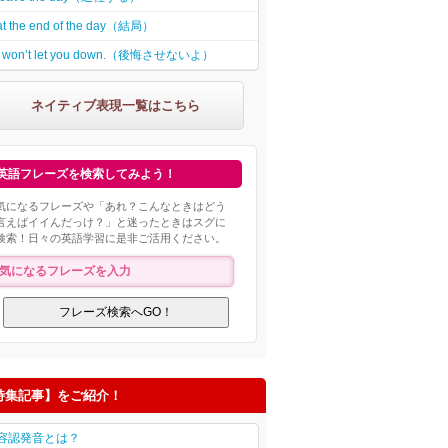
at the end of the day（結局）
I won’t let you down.（後悔させないよ）
ネイティブ表現一覧はこちら
英語フレーズを検索してみよう！
気になるフレーズや「あれ？こんなときはどう
言えばイイんだっけ？」と迷ったときはスグに
検索！日々の英語学習に是非ご活用ください。
特集記事】をご紹介！
容認発音とは？