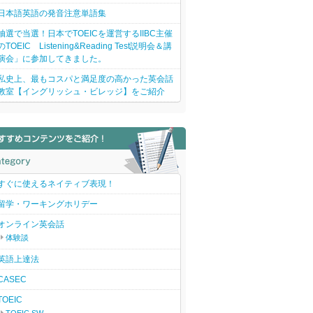
日本語英語の発音注意単語集
抽選で当選！日本でTOEICを運営するIIBC主催
のTOEIC Listening&Reading Test説明会＆講
演会」に参加してきました。
私史上、最もコスパと満足度の高かった英会話
教室【イングリッシュ・ビレッジ】をご紹介
すぐに使えるネイティブ表現！
留学・ワーキングホリデー
オンライン英会話
体験談
英語上達法
CASEC
TOEIC