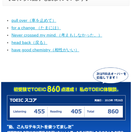
pull over（車を止めて）
for a change （たまには）
Never crossed my mind.（考えもしなかった。）
head back（戻る）
have good chemistry（相性がいい）