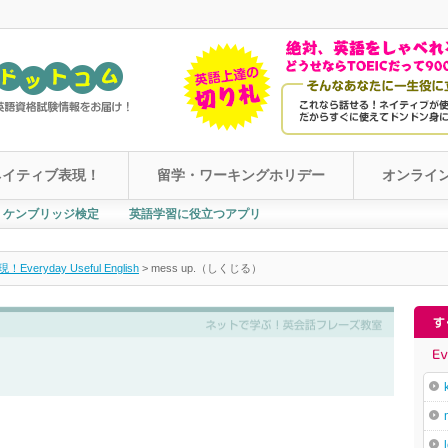
ネイティブ表現！
留学・ワーキングホリデー
オンライ
ケンブリッジ検定
英語学習に役立つアプリ
yday Useful English
>
mess up.（しくじる）