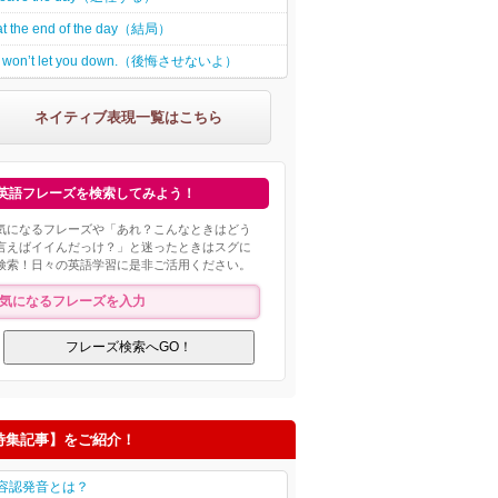
at the end of the day（結局）
I won’t let you down.（後悔させないよ）
ネイティブ表現一覧はこちら
英語フレーズを検索してみよう！
気になるフレーズや「あれ？こんなときはどう
言えばイイんだっけ？」と迷ったときはスグに
検索！日々の英語学習に是非ご活用ください。
特集記事】をご紹介！
容認発音とは？