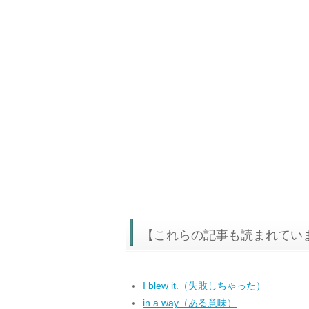
【これらの記事も読まれてい
I blew it.（失敗しちゃった）
in a way（ある意味）