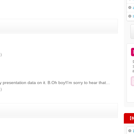
）
my presentation data on it. B.Oh boy!I’m sorry to hear that…
）
【