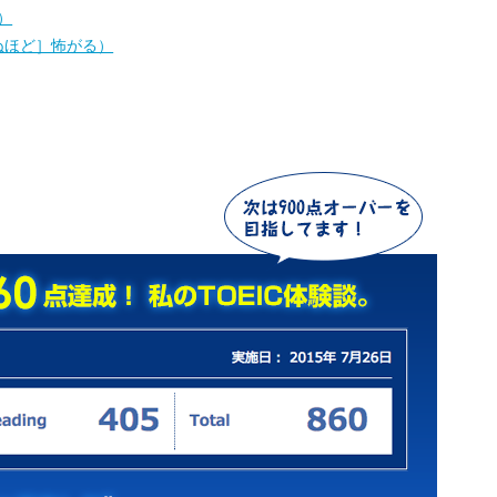
る）
く［死ぬほど］怖がる）