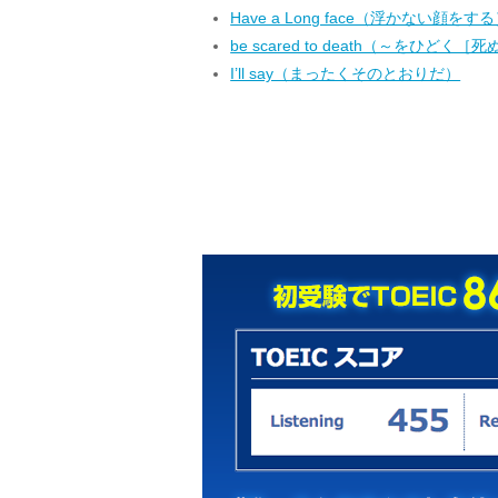
Have a Long face（浮かない顔をす
be scared to death（～をひど
I’ll say（まったくそのとおりだ）