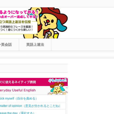
ン英会話
英語上達法
kick myself（自分を責める）
matter of opinion（意見が分かれるとこだね）
leave the day（退社する）