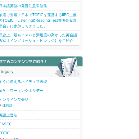
日本語英語の発音注意単語集
抽選で当選！日本でTOEICを運営するIIBC主催
のTOEIC Listening&Reading Test説明会＆講
演会」に参加してきました。
私史上、最もコスパと満足度の高かった英会話
教室【イングリッシュ・ビレッジ】をご紹介
すぐに使えるネイティブ表現！
留学・ワーキングホリデー
オンライン英会話
体験談
英語上達法
CASEC
TOEIC