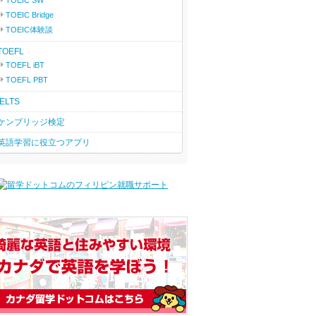
TOEIC SW
TOEIC Bridge
TOEIC体験談
TOEFL
TOEFL iBT
TOEFL PBT
IELTS
ケンブリッジ検定
英語学習に役立つアプリ