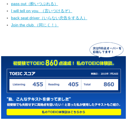
pass out（酔いつぶれる）
I will tell on you. （言いつけるぞ）
back seat driver（いらない忠告をする人）
Join the club.（同じく！）