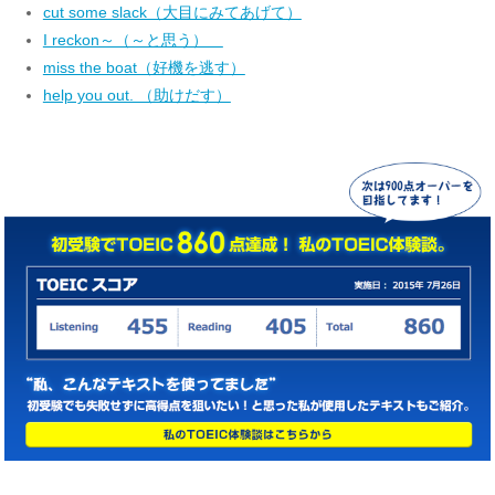
cut some slack（大目にみてあげて）
I reckon～（～と思う）
miss the boat（好機を逃す）
help you out. （助けだす）