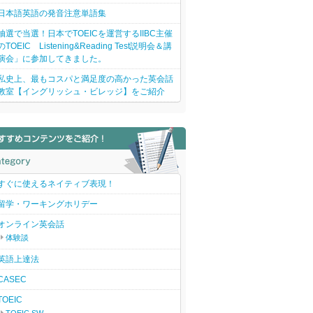
日本語英語の発音注意単語集
抽選で当選！日本でTOEICを運営するIIBC主催
のTOEIC Listening&Reading Test説明会＆講
演会」に参加してきました。
私史上、最もコスパと満足度の高かった英会話
教室【イングリッシュ・ビレッジ】をご紹介
すぐに使えるネイティブ表現！
留学・ワーキングホリデー
オンライン英会話
体験談
英語上達法
CASEC
TOEIC