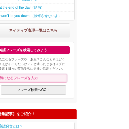
at the end of the day（結局）
I won’t let you down.（後悔させないよ）
ネイティブ表現一覧はこちら
英語フレーズを検索してみよう！
気になるフレーズや「あれ？こんなときはどう
言えばイイんだっけ？」と迷ったときはスグに
検索！日々の英語学習に是非ご活用ください。
特集記事】をご紹介！
容認発音とは？