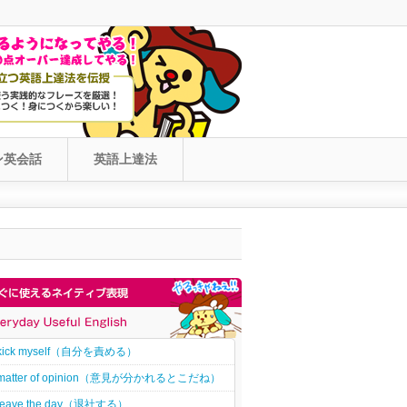
ン英会話
英語上達法
kick myself（自分を責める）
matter of opinion（意見が分かれるとこだね）
leave the day（退社する）