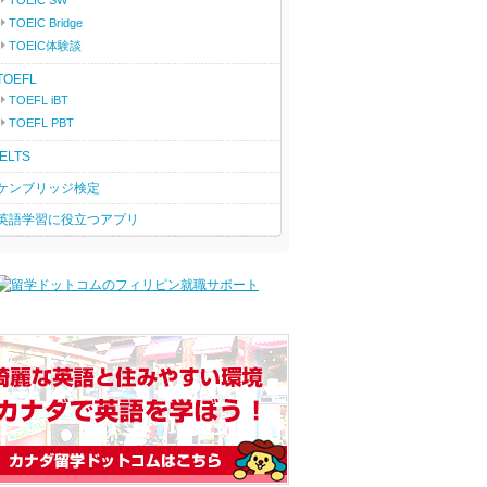
TOEIC SW
TOEIC Bridge
TOEIC体験談
TOEFL
TOEFL iBT
TOEFL PBT
IELTS
ケンブリッジ検定
英語学習に役立つアプリ