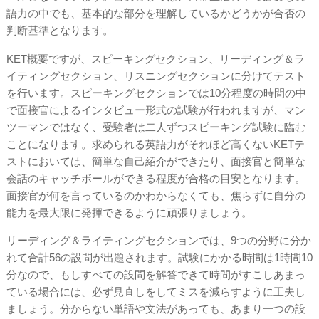
語力の中でも、基本的な部分を理解しているかどうかが合否の
判断基準となります。
KET概要ですが、スピーキングセクション、リーディング＆ラ
イティングセクション、リスニングセクションに分けてテスト
を行います。スピーキングセクションでは10分程度の時間の中
で面接官によるインタビュー形式の試験が行われますが、マン
ツーマンではなく、受験者は二人ずつスピーキング試験に臨む
ことになります。求められる英語力がそれほど高くないKETテ
ストにおいては、簡単な自己紹介ができたり、面接官と簡単な
会話のキャッチボールができる程度が合格の目安となります。
面接官が何を言っているのかわからなくても、焦らずに自分の
能力を最大限に発揮できるように頑張りましょう。
リーディング＆ライティングセクションでは、9つの分野に分か
れて合計56の設問が出題されます。試験にかかる時間は1時間10
分なので、もしすべての設問を解答できて時間がすこしあまっ
ている場合には、必ず見直しをしてミスを減らすように工夫し
ましょう。分からない単語や文法があっても、あまり一つの設