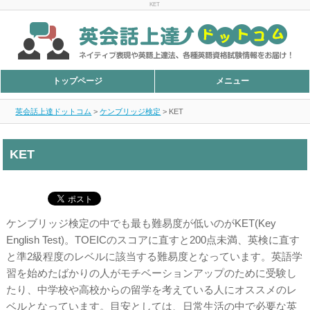
KET
トップページ
メニュー
英会話上達ドットコム
>
ケンブリッジ検定
>
KET
KET
ケンブリッジ検定の中でも最も難易度が低いのがKET(Key
English Test)。TOEICのスコアに直すと200点未満、英検に直す
と準2級程度のレベルに該当する難易度となっています。英語学
習を始めたばかりの人がモチベーションアップのために受験し
たり、中学校や高校からの留学を考えている人にオススメのレ
ベルとなっています。目安としては、日常生活の中で必要な英