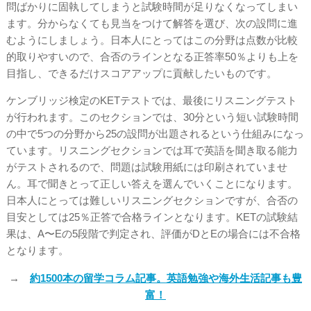
問ばかりに固執してしまうと試験時間が足りなくなってしまい
ます。分からなくても見当をつけて解答を選び、次の設問に進
むようにしましょう。日本人にとってはこの分野は点数が比較
的取りやすいので、合否のラインとなる正答率50％よりも上を
目指し、できるだけスコアアップに貢献したいものです。
ケンブリッジ検定のKETテストでは、最後にリスニングテスト
が行われます。このセクションでは、30分という短い試験時間
の中で5つの分野から25の設問が出題されるという仕組みになっ
ています。リスニングセクションでは耳で英語を聞き取る能力
がテストされるので、問題は試験用紙には印刷されていませ
ん。耳で聞きとって正しい答えを選んでいくことになります。
日本人にとっては難しいリスニングセクションですが、合否の
目安としては25％正答で合格ラインとなります。KETの試験結
果は、A〜Eの5段階で判定され、評価がDとEの場合には不合格
となります。
→
約1500本の留学コラム記事。英語勉強や海外生活記事も豊
富！