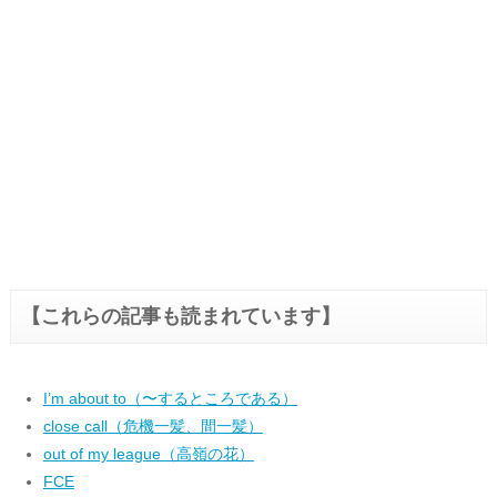
【これらの記事も読まれています】
I’m about to（〜するところである）
close call（危機一髪、間一髪）
out of my league（高嶺の花）
FCE